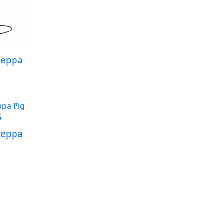
Peppa
i
Peppa