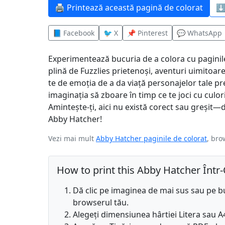
🖨️ Printează această pagină de colorat
⬇️
📘 Facebook
🐦 X
📌 Pinterest
💬 WhatsApp
Experimentează bucuria de a colora cu paginile
plină de Fuzzlies prietenoși, aventuri uimitoar
te de emoția de a da viață personajelor tale pre
imaginația să zboare în timp ce te joci cu culori
Amintește-ți, aici nu există corect sau greșit—
Abby Hatcher!
Vezi mai mult
Abby Hatcher paginile de colorat
, bro
How to print this Abby Hatcher Într
Dă clic pe imaginea de mai sus sau pe b
browserul tău.
Alegeți dimensiunea hârtiei Litera sau A4,