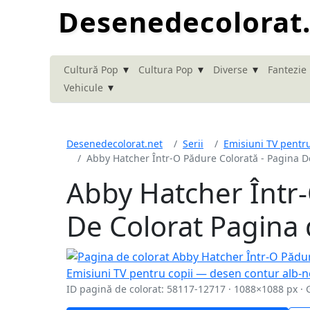
Desenedecolorat
▾
▾
▾
Cultură Pop
Cultura Pop
Diverse
Fantezie
▾
Vehicule
Desenedecolorat.net
Serii
Emisiuni TV pentru
Abby Hatcher Într-O Pădure Colorată - Pagina D
Abby Hatcher Într-
De Colorat Pagina 
ID pagină de colorat: 58117-12717 · 1088×1088 px · 