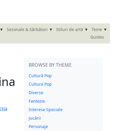
▾
▾
▾
▾
Sezonale & Sărbători
Stiluri de artă
Teme
Guides
BROWSE BY THEME
Cultură Pop
ina
Cultura Pop
Diverse
Fantezie
Interese Speciale
Jucării
Personaje