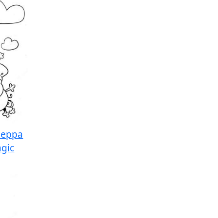
Peppa
agic