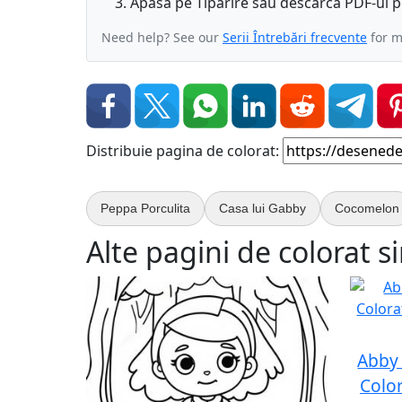
Apasă pe Tipărire sau descarcă PDF-ul pe
Need help? See our
Serii Întrebări frecvente
for m
Distribuie pagina de colorat:
Peppa Porculita
Casa lui Gabby
Cocomelon
Alte pagini de colorat s
Abby 
Colo