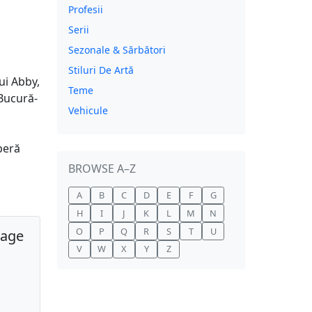
Profesii
Serii
Sezonale & Sărbători
Stiluri De Artă
ui Abby,
Teme
 Bucură-
Vehicule
peră
BROWSE A–Z
A
B
C
D
E
F
G
H
I
J
K
L
M
N
O
P
Q
R
S
T
U
page
V
W
X
Y
Z