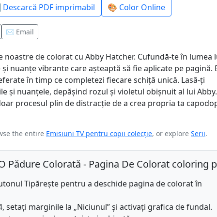
 Descarcă PDF imprimabil
🎨 Color Online
✉️ Email
 noastre de colorat cu Abby Hatcher. Cufundă-te în lumea l
e și nuanțe vibrante care așteaptă să fie aplicate pe pagină.
ferate în timp ce completezi fiecare schiță unică. Lasă-ți
le și nuanțele, depășind rozul și violetul obișnuit al lui Abby.
doar procesul plin de distracție de a crea propria ta capodo
wse the entire
Emisiuni TV pentru copii colecție
, or explore
Serii
.
-O Pădure Colorată - Pagina De Colorat coloring 
utonul Tipărește pentru a deschide pagina de colorat în
 setați marginile la „Niciunul” și activați grafica de fundal.