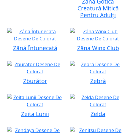
Zână Gotică
Creatură Mitică
Pentru Adulți
Zână Întunecată
Zâna Winx Club
Zburător
Zebră
Zeita Lunii
Zelda