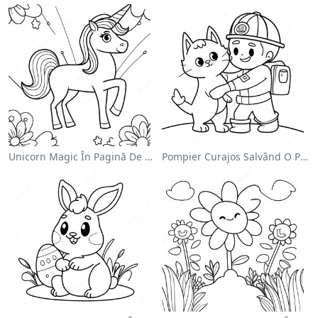
Unicorn Magic În Pagină De Colorat Cu Curcubeu
Pompier Curajos Salvând O Pisică - Pagina De Colorat