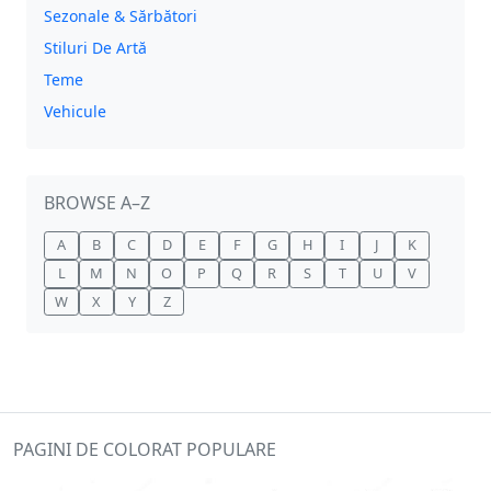
Sezonale & Sărbători
Stiluri De Artă
Teme
Vehicule
BROWSE A–Z
A
B
C
D
E
F
G
H
I
J
K
L
M
N
O
P
Q
R
S
T
U
V
W
X
Y
Z
PAGINI DE COLORAT POPULARE