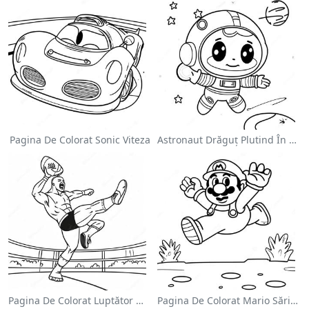
Pagina De Colorat Sonic Viteza
Astronaut Drăguț Plutind În Spațiu - Pagina De Colorat
Pagina De Colorat Luptător Wwe Sărind Pe Inamic
Pagina De Colorat Mario Sărind Peste Goombas