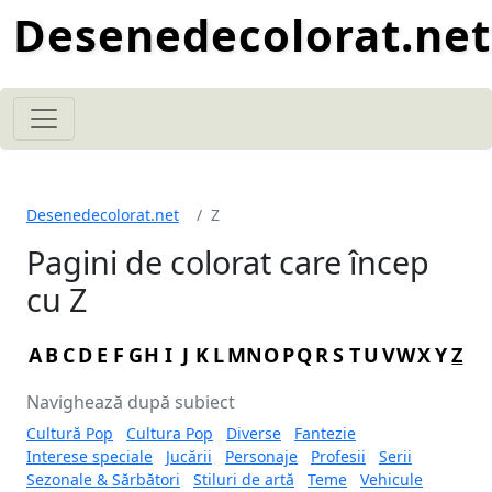
Desenedecolorat.net
Desenedecolorat.net
Z
Pagini de colorat care încep
cu Z
A
B
C
D
E
F
G
H
I
J
K
L
M
N
O
P
Q
R
S
T
U
V
W
X
Y
Z
Navighează după subiect
Cultură Pop
Cultura Pop
Diverse
Fantezie
Interese speciale
Jucării
Personaje
Profesii
Serii
Sezonale & Sărbători
Stiluri de artă
Teme
Vehicule