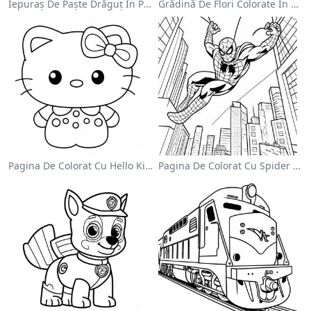
Iepuraș De Paște Drăguț În Pagină De Colorat
Grădină De Flori Colorate În Pagină De Colorat
Pagina De Colorat Cu Hello Kitty Drăguță Cu Fundiță
Pagina De Colorat Cu Spider Man Swinging Prin Oraș