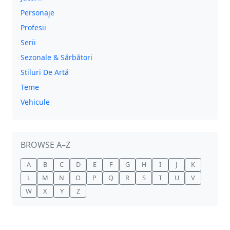
Personaje
Profesii
Serii
Sezonale & Sărbători
Stiluri De Artă
Teme
Vehicule
BROWSE A–Z
A
B
C
D
E
F
G
H
I
J
K
L
M
N
O
P
Q
R
S
T
U
V
W
X
Y
Z