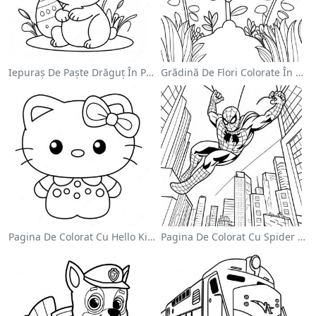
Iepuraș De Paște Drăguț În Pagină De Colorat
Grădină De Flori Colorate În Pagină De Colorat
Pagina De Colorat Cu Hello Kitty Drăguță Cu Fundiță
Pagina De Colorat Cu Spider Man Swinging Prin Oraș