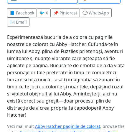
📘 Facebook
🐦 X
📌 Pinterest
💬 WhatsApp
✉️ Email
Experimentează bucuria de a colora cu paginile
noastre de colorat cu Abby Hatcher. Cufundă-te în
lumea lui Abby, plină de Fuzzlies prietenoși, aventuri
uimitoare și nuanțe vibrante care așteaptă să fie
aplicate pe pagină. Bucură-te de emoția de a da viață
personajelor tale preferate în timp ce completezi
fiecare schiță unică. Lasă-ți imaginația să zboare în
timp ce te joci cu culorile și nuanțele, depășind rozul
și violetul obișnuit al lui Abby. Amintește-ți, aici nu
există corect sau greșit—doar procesul plin de
distracție de a crea propria ta capodoperă Abby
Hatcher!
Vezi mai mult
Abby Hatcher paginile de colorat
, browse the