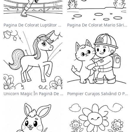
Pagina De Colorat Luptător Wwe Sărind Pe Inamic
Pagina De Colorat Mario Sărind Peste Goombas
Unicorn Magic În Pagină De Colorat Cu Curcubeu
Pompier Curajos Salvând O Pisică - Pagina De Colorat