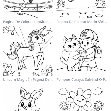
Pagina De Colorat Luptător Wwe Sărind Pe Inamic
Pagina De Colorat Mario Sărind Peste Goombas
Unicorn Magic În Pagină De Colorat Cu Curcubeu
Pompier Curajos Salvând O Pisică - Pagina De Colorat