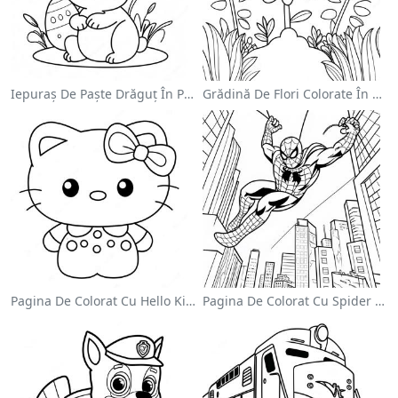
Iepuraș De Paște Drăguț În Pagină De Colorat
Grădină De Flori Colorate În Pagină De Colorat
Pagina De Colorat Cu Hello Kitty Drăguță Cu Fundiță
Pagina De Colorat Cu Spider Man Swinging Prin Oraș