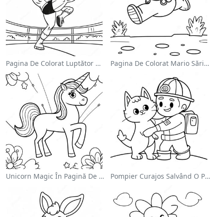
Pagina De Colorat Luptător Wwe Sărind Pe Inamic
Pagina De Colorat Mario Sărind Peste Goombas
Unicorn Magic În Pagină De Colorat Cu Curcubeu
Pompier Curajos Salvând O Pisică - Pagina De Colorat