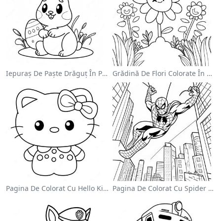
Iepuraș De Paște Drăguț În Pagină De Colorat
Grădină De Flori Colorate În Pagină De Colorat
Pagina De Colorat Cu Hello Kitty Drăguță Cu Fundiță
Pagina De Colorat Cu Spider Man Swinging Prin Oraș