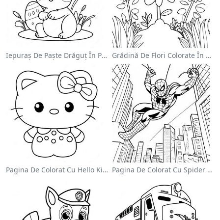
Iepuraș De Paște Drăguț În Pagină De Colorat
Grădină De Flori Colorate În Pagină De Colorat
Pagina De Colorat Cu Hello Kitty Drăguță Cu Fundiță
Pagina De Colorat Cu Spider Man Swinging Prin Oraș