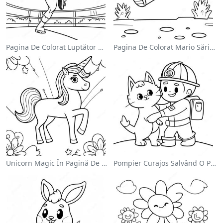
Pagina De Colorat Luptător Wwe Sărind Pe Inamic
Pagina De Colorat Mario Sărind Peste Goombas
Unicorn Magic În Pagină De Colorat Cu Curcubeu
Pompier Curajos Salvând O Pisică - Pagina De Colorat