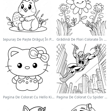
Iepuraș De Paște Drăguț În Pagină De Colorat
Grădină De Flori Colorate În Pagină De Colorat
Pagina De Colorat Cu Hello Kitty Drăguță Cu Fundiță
Pagina De Colorat Cu Spider Man Swinging Prin Oraș