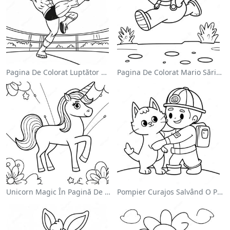
Pagina De Colorat Luptător Wwe Sărind Pe Inamic
Pagina De Colorat Mario Sărind Peste Goombas
Unicorn Magic În Pagină De Colorat Cu Curcubeu
Pompier Curajos Salvând O Pisică - Pagina De Colorat