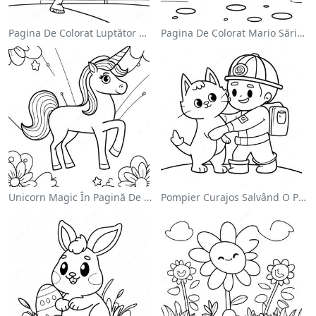
Pagina De Colorat Luptător Wwe Sărind Pe Inamic
Pagina De Colorat Mario Sărind Peste Goombas
Unicorn Magic În Pagină De Colorat Cu Curcubeu
Pompier Curajos Salvând O Pisică - Pagina De Colorat