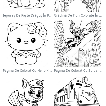
Iepuraș De Paște Drăguț În Pagină De Colorat
Grădină De Flori Colorate În Pagină De Colorat
Pagina De Colorat Cu Hello Kitty Drăguță Cu Fundiță
Pagina De Colorat Cu Spider Man Swinging Prin Oraș