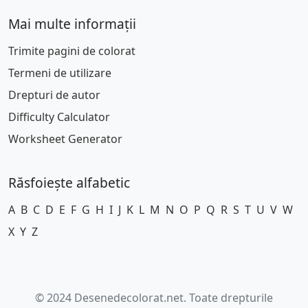
Mai multe informații
Trimite pagini de colorat
Termeni de utilizare
Drepturi de autor
Difficulty Calculator
Worksheet Generator
Răsfoiește alfabetic
A
B
C
D
E
F
G
H
I
J
K
L
M
N
O
P
Q
R
S
T
U
V
W
X
Y
Z
© 2024 Desenedecolorat.net. Toate drepturile