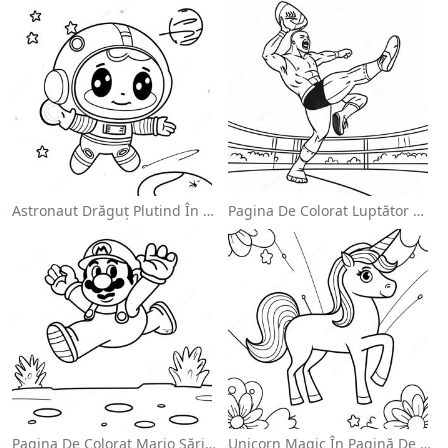
Astronaut Drăguț Plutind În Spațiu - Pagina De Colorat
Pagina De Colorat Luptător Wwe Sărind Pe Inamic
Pagina De Colorat Mario Sărind Peste Goombas
Unicorn Magic În Pagină De Colorat Cu Curcubeu