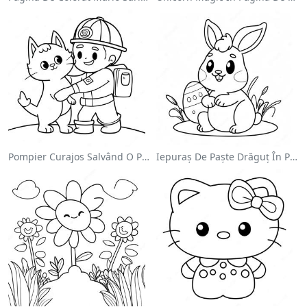
Pompier Curajos Salvând O Pisică - Pagina De Colorat
Iepuraș De Paște Drăguț În Pagină De Colorat