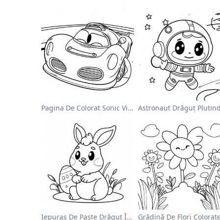
Pagina De Colorat Sonic Viteza
Iepuraș De Paște Drăguț În Pagină De Colorat