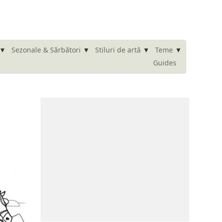
▾
▾
▾
▾
Sezonale & Sărbători
Stiluri de artă
Teme
Guides