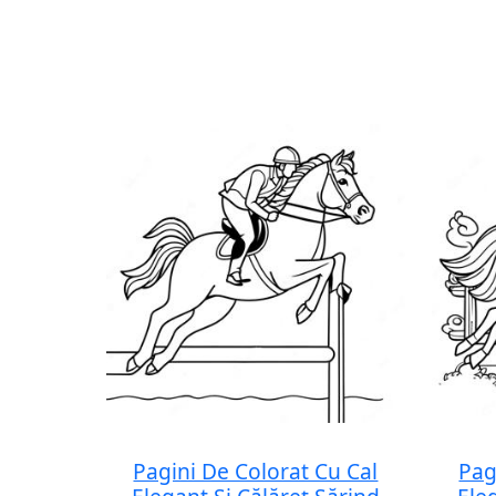
Pagini De Colorat Cu Cal
Pag