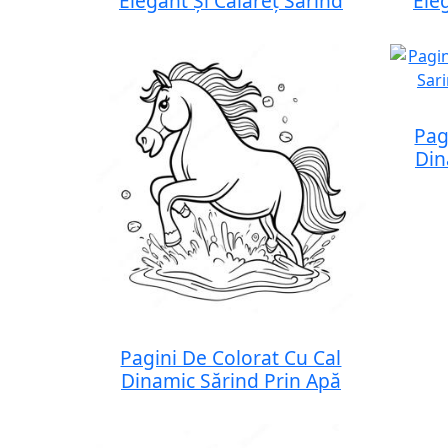
Elegant Și Călăreț Sărind
Ele
Pag
Din
Pagini De Colorat Cu Cal
Dinamic Sărind Prin Apă