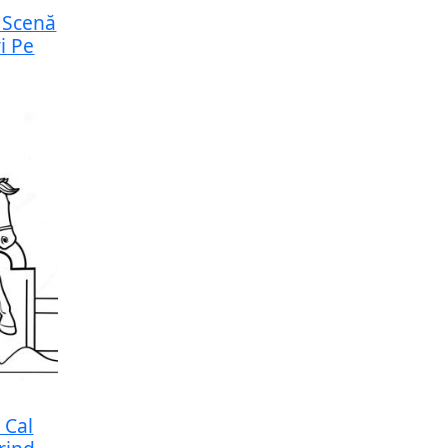
 Scenă
i Pe
 Cal