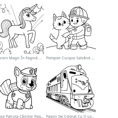
Unicorn Magic În Pagină De Colorat Cu Curcubeu
Pompier Curajos Salvând O Pisică - Pagina De Colorat
Chase Patrula Câinilor Pagina De Colorat
Pagini De Colorat Cu O Locomotivă Colorată