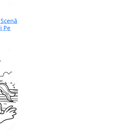
 Scenă
i Pe