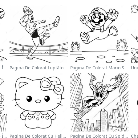
Astronaut Drăguț Plutind În Spațiu - Pagina De Colorat
Pagina De Colorat Luptător Wwe Sărind Pe Inamic
Pagina De Colorat Mario Sărind Peste Goombas
Grădină De Flori Colorate În Pagină De Colorat
Pagina De Colorat Cu Hello Kitty Drăguță Cu Fundiță
Pagina De Colorat Cu Spider Man Swinging Prin Oraș