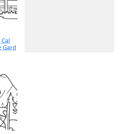
 Cal
e Gard