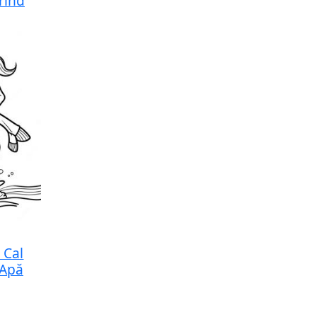
rind
 Cal
 Apă