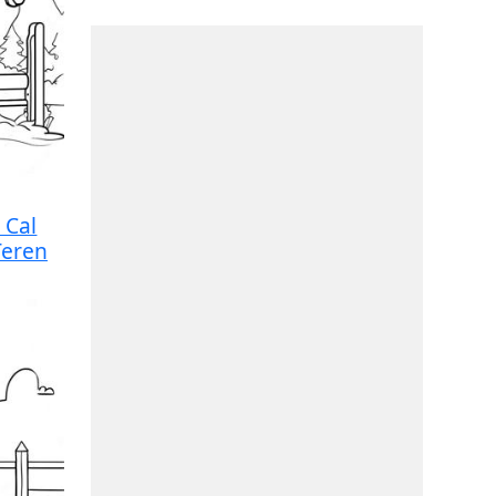
 Cal
Teren