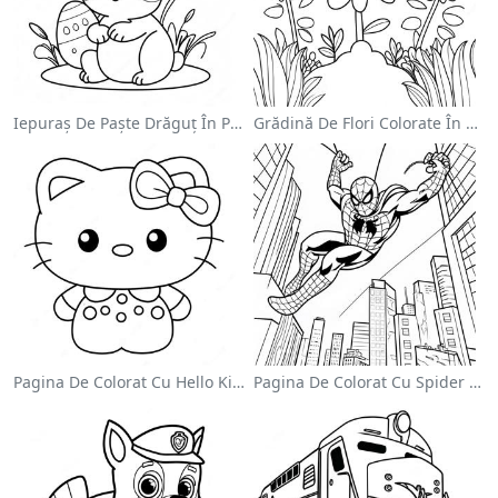
Iepuraș De Paște Drăguț În Pagină De Colorat
Grădină De Flori Colorate În Pagină De Colorat
Pagina De Colorat Cu Hello Kitty Drăguță Cu Fundiță
Pagina De Colorat Cu Spider Man Swinging Prin Oraș