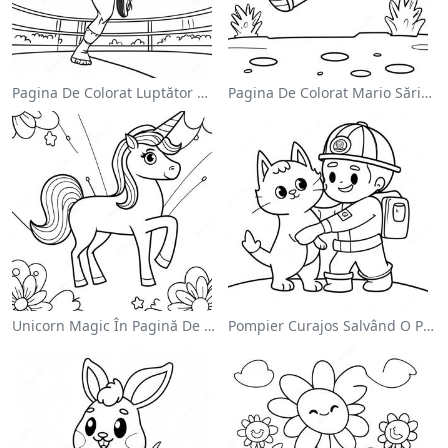
Pagina De Colorat Luptător Wwe Sărind Pe Inamic
Pagina De Colorat Mario Sărind Peste Goombas
Unicorn Magic În Pagină De Colorat Cu Curcubeu
Pompier Curajos Salvând O Pisică - Pagina De Colorat