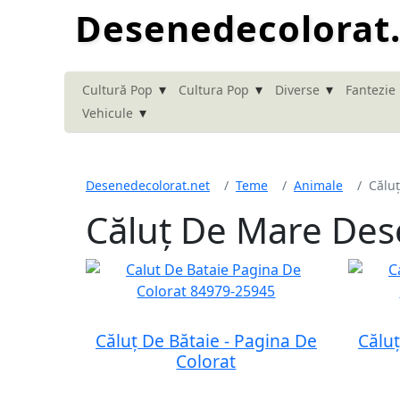
Desenedecolorat
▾
▾
▾
Cultură Pop
Cultura Pop
Diverse
Fantezie
▾
Vehicule
Desenedecolorat.net
Teme
Animale
Călu
Căluț De Mare Des
Căluț De Bătaie - Pagina De
Căluț
Colorat