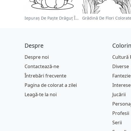
Iepuraș De Paște Drăguț În Pagină De Colorat
Despre
Colori
Despre noi
Cultură
Contactează-ne
Diverse
Întrebări frecvente
Fantezie
Pagina de colorat a zilei
Interese
Leagă-te la noi
Jucării
Persona
Profesii
Serii