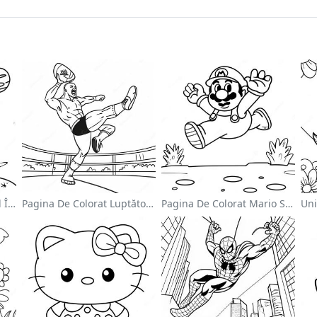
Astronaut Drăguț Plutind În Spațiu - Pagina De Colorat
Pagina De Colorat Luptător Wwe Sărind Pe Inamic
Pagina De Colorat Mario Sărind Peste Goombas