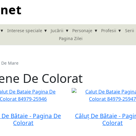
.net
▾
▾
▾
▾
▾
Interese speciale
Jucării
Personaje
Profesii
Serii
Pagina Zilei
ț De Mare
ene De Colorat
 De Bătaie - Pagina De
Căluț De Bătaie - Pag
Colorat
Colorat