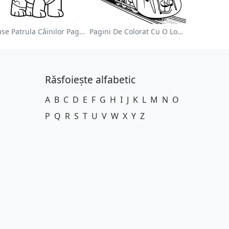
Chase Patrula Câinilor Pagina De Colorat
Pagini De Colorat Cu O Locomotivă Colorată
Răsfoiește alfabetic
A
B
C
D
E
F
G
H
I
J
K
L
M
N
O
P
Q
R
S
T
U
V
W
X
Y
Z