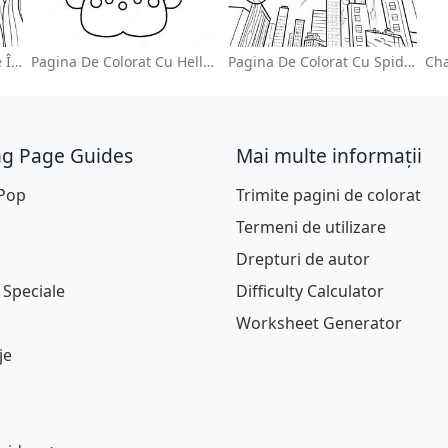
Grădină De Flori Colorate În Pagină De Colorat
Pagina De Colorat Cu Hello Kitty Drăguță Cu Fundiță
Pagina De Colorat Cu Spider Man Swinging Prin Oraș
ng Page Guides
Mai multe informații
 Pop
Trimite pagini de colorat
Termeni de utilizare
Drepturi de autor
 Speciale
Difficulty Calculator
Worksheet Generator
je