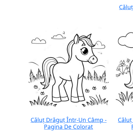
Căluț
Căluț Drăguț Într-Un Câmp -
Căluț
Pagina De Colorat