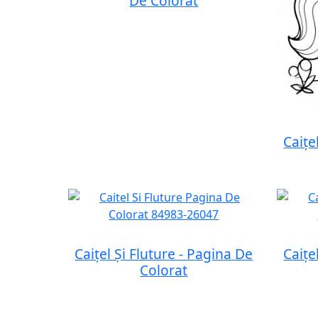
De Colorat
Caițe
Caițel Și Fluture - Pagina De
Caițe
Colorat