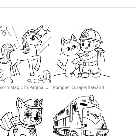
Unicorn Magic În Pagină De Colorat Cu Curcubeu
Pompier Curajos Salvând O Pisică - Pagina De Colorat