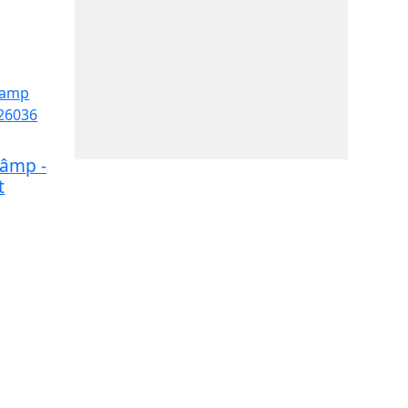
Câmp -
t