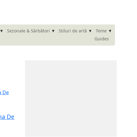
▾
▾
▾
▾
Sezonale & Sărbători
Stiluri de artă
Teme
Guides
ina De