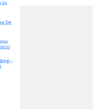
ina De
Câmp -
t