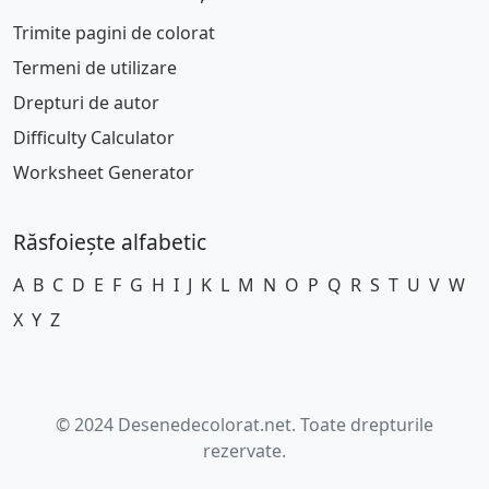
Trimite pagini de colorat
Termeni de utilizare
Drepturi de autor
Difficulty Calculator
Worksheet Generator
Răsfoiește alfabetic
A
B
C
D
E
F
G
H
I
J
K
L
M
N
O
P
Q
R
S
T
U
V
W
X
Y
Z
© 2024 Desenedecolorat.net. Toate drepturile
rezervate.