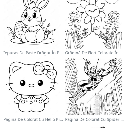
Iepuraș De Paște Drăguț În Pagină De Colorat
Grădină De Flori Colorate În Pagină De Colorat
Pagina De Colorat Cu Hello Kitty Drăguță Cu Fundiță
Pagina De Colorat Cu Spider Man Swinging Prin Oraș