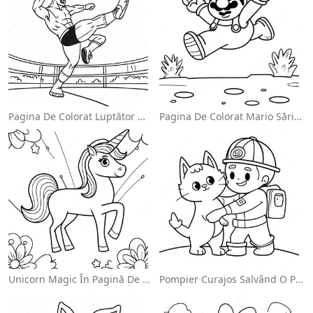
Pagina De Colorat Luptător Wwe Sărind Pe Inamic
Pagina De Colorat Mario Sărind Peste Goombas
Unicorn Magic În Pagină De Colorat Cu Curcubeu
Pompier Curajos Salvând O Pisică - Pagina De Colorat