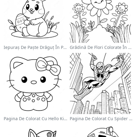
Iepuraș De Paște Drăguț În Pagină De Colorat
Grădină De Flori Colorate În Pagină De Colorat
Pagina De Colorat Cu Hello Kitty Drăguță Cu Fundiță
Pagina De Colorat Cu Spider Man Swinging Prin Oraș