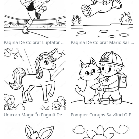
Pagina De Colorat Luptător Wwe Sărind Pe Inamic
Pagina De Colorat Mario Sărind Peste Goombas
Unicorn Magic În Pagină De Colorat Cu Curcubeu
Pompier Curajos Salvând O Pisică - Pagina De Colorat