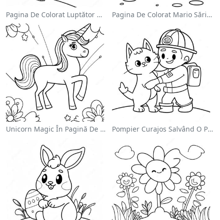
Pagina De Colorat Luptător Wwe Sărind Pe Inamic
Pagina De Colorat Mario Sărind Peste Goombas
Unicorn Magic În Pagină De Colorat Cu Curcubeu
Pompier Curajos Salvând O Pisică - Pagina De Colorat