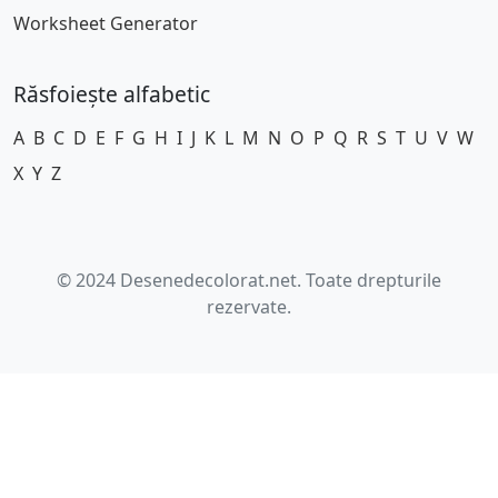
Worksheet Generator
Răsfoiește alfabetic
A
B
C
D
E
F
G
H
I
J
K
L
M
N
O
P
Q
R
S
T
U
V
W
X
Y
Z
© 2024 Desenedecolorat.net. Toate drepturile
rezervate.