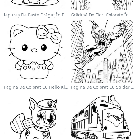
Iepuraș De Paște Drăguț În Pagină De Colorat
Grădină De Flori Colorate În Pagină De Colorat
Pagina De Colorat Cu Hello Kitty Drăguță Cu Fundiță
Pagina De Colorat Cu Spider Man Swinging Prin Oraș