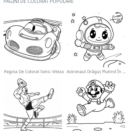
PAGINI DE COLORAT POPULARE
Pagina De Colorat Sonic Viteza
Astronaut Drăguț Plutind În Spațiu - Pagina De Colorat