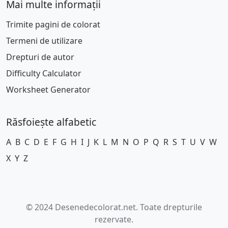
Mai multe informații
Trimite pagini de colorat
Termeni de utilizare
Drepturi de autor
Difficulty Calculator
Worksheet Generator
Răsfoiește alfabetic
A
B
C
D
E
F
G
H
I
J
K
L
M
N
O
P
Q
R
S
T
U
V
W
X
Y
Z
© 2024 Desenedecolorat.net. Toate drepturile
rezervate.