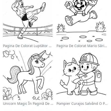
Pagina De Colorat Luptător Wwe Sărind Pe Inamic
Pagina De Colorat Mario Sărind Peste Goombas
Unicorn Magic În Pagină De Colorat Cu Curcubeu
Pompier Curajos Salvând O Pisică - Pagina De Colorat