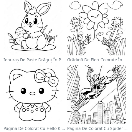
Iepuraș De Paște Drăguț În Pagină De Colorat
Grădină De Flori Colorate În Pagină De Colorat
Pagina De Colorat Cu Hello Kitty Drăguță Cu Fundiță
Pagina De Colorat Cu Spider Man Swinging Prin Oraș