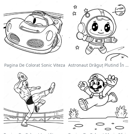
Pagina De Colorat Sonic Viteza
Astronaut Drăguț Plutind În Spațiu - Pagina De Colorat