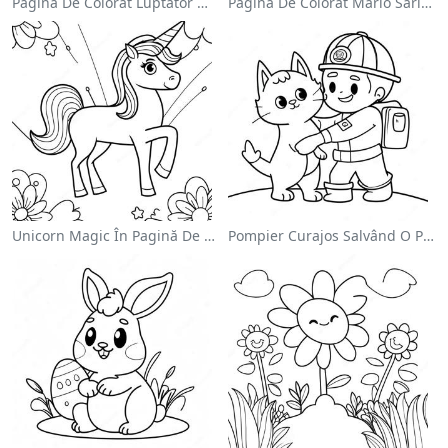
Pagina De Colorat Luptător Wwe Sărind Pe Inamic
Pagina De Colorat Mario Sărind Peste Goombas
Unicorn Magic În Pagină De Colorat Cu Curcubeu
Pompier Curajos Salvând O Pisică - Pagina De Colorat