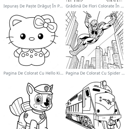
Iepuraș De Paște Drăguț În Pagină De Colorat
Grădină De Flori Colorate În Pagină De Colorat
Pagina De Colorat Cu Hello Kitty Drăguță Cu Fundiță
Pagina De Colorat Cu Spider Man Swinging Prin Oraș