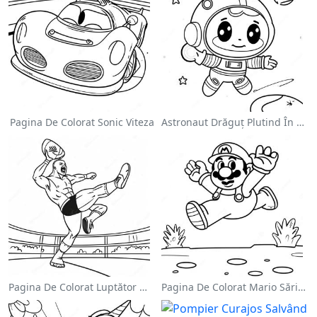
Pagina De Colorat Sonic Viteza
Astronaut Drăguț Plutind În Spațiu - Pagina De Colorat
Pagina De Colorat Luptător Wwe Sărind Pe Inamic
Pagina De Colorat Mario Sărind Peste Goombas