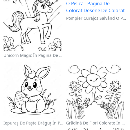
Pompier Curajos Salvând O Pisică - Pagina De Colorat
Unicorn Magic În Pagină De Colorat Cu Curcubeu
Iepuraș De Paște Drăguț În Pagină De Colorat
Grădină De Flori Colorate În Pagină De Colorat