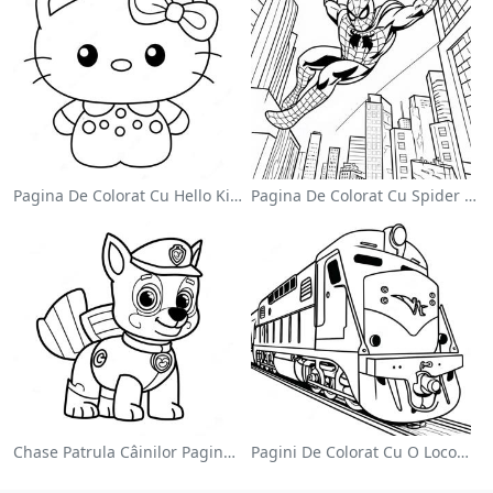
Pagina De Colorat Cu Hello Kitty Drăguță Cu Fundiță
Pagina De Colorat Cu Spider Man Swinging Prin Oraș
Chase Patrula Câinilor Pagina De Colorat
Pagini De Colorat Cu O Locomotivă Colorată