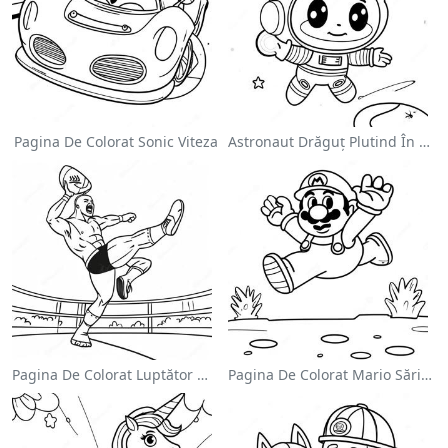
Pagina De Colorat Sonic Viteza
Astronaut Drăguț Plutind În Spațiu - Pagina De Colorat
Pagina De Colorat Luptător Wwe Sărind Pe Inamic
Pagina De Colorat Mario Sărind Peste Goombas