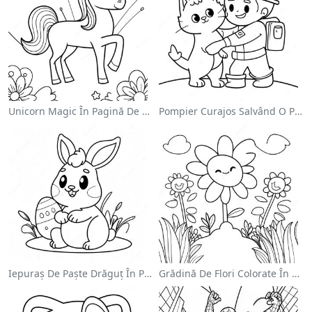
Unicorn Magic În Pagină De Colorat Cu Curcubeu
Pompier Curajos Salvând O Pisică - Pagina De Colorat
Iepuraș De Paște Drăguț În Pagină De Colorat
Grădină De Flori Colorate În Pagină De Colorat