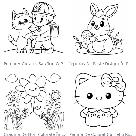
Pompier Curajos Salvând O Pisică - Pagina De Colorat
Iepuraș De Paște Drăguț În Pagină De Colorat
Grădină De Flori Colorate În Pagină De Colorat
Pagina De Colorat Cu Hello Kitty Drăguță Cu Fundiță