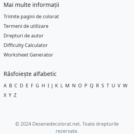
Mai multe informații
Trimite pagini de colorat
Termeni de utilizare
Drepturi de autor
Difficulty Calculator
Worksheet Generator
Răsfoiește alfabetic
A
B
C
D
E
F
G
H
I
J
K
L
M
N
O
P
Q
R
S
T
U
V
W
X
Y
Z
© 2024 Desenedecolorat.net. Toate drepturile
rezervate.