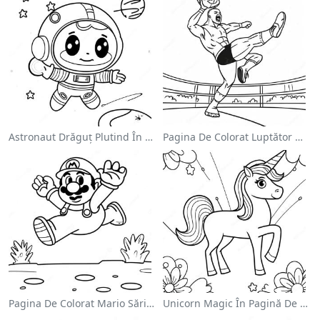
Astronaut Drăguț Plutind În Spațiu - Pagina De Colorat
Pagina De Colorat Luptător Wwe Sărind Pe Inamic
Pagina De Colorat Mario Sărind Peste Goombas
Unicorn Magic În Pagină De Colorat Cu Curcubeu