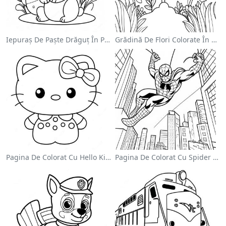
Iepuraș De Paște Drăguț În Pagină De Colorat
Grădină De Flori Colorate În Pagină De Colorat
Pagina De Colorat Cu Hello Kitty Drăguță Cu Fundiță
Pagina De Colorat Cu Spider Man Swinging Prin Oraș