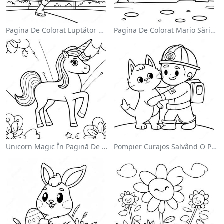
Pagina De Colorat Luptător Wwe Sărind Pe Inamic
Pagina De Colorat Mario Sărind Peste Goombas
Unicorn Magic În Pagină De Colorat Cu Curcubeu
Pompier Curajos Salvând O Pisică - Pagina De Colorat