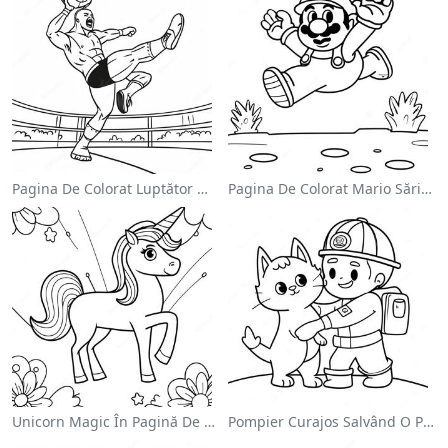
Pagina De Colorat Luptător Wwe Sărind Pe Inamic
Pagina De Colorat Mario Sărind Peste Goombas
Unicorn Magic În Pagină De Colorat Cu Curcubeu
Pompier Curajos Salvând O Pisică - Pagina De Colorat