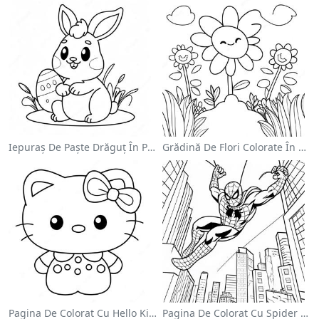
Iepuraș De Paște Drăguț În Pagină De Colorat
Grădină De Flori Colorate În Pagină De Colorat
Pagina De Colorat Cu Hello Kitty Drăguță Cu Fundiță
Pagina De Colorat Cu Spider Man Swinging Prin Oraș