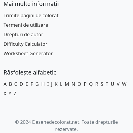
Mai multe informații
Trimite pagini de colorat
Termeni de utilizare
Drepturi de autor
Difficulty Calculator
Worksheet Generator
Răsfoiește alfabetic
A
B
C
D
E
F
G
H
I
J
K
L
M
N
O
P
Q
R
S
T
U
V
W
X
Y
Z
© 2024 Desenedecolorat.net. Toate drepturile
rezervate.