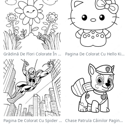
Grădină De Flori Colorate În Pagină De Colorat
Pagina De Colorat Cu Hello Kitty Drăguță Cu Fundiță
Pagina De Colorat Cu Spider Man Swinging Prin Oraș
Chase Patrula Câinilor Pagina De Colorat