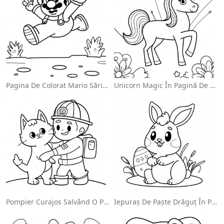
Pagina De Colorat Mario Sărind Peste Goombas
Unicorn Magic În Pagină De Colorat Cu Curcubeu
Pompier Curajos Salvând O Pisică - Pagina De Colorat
Iepuraș De Paște Drăguț În Pagină De Colorat