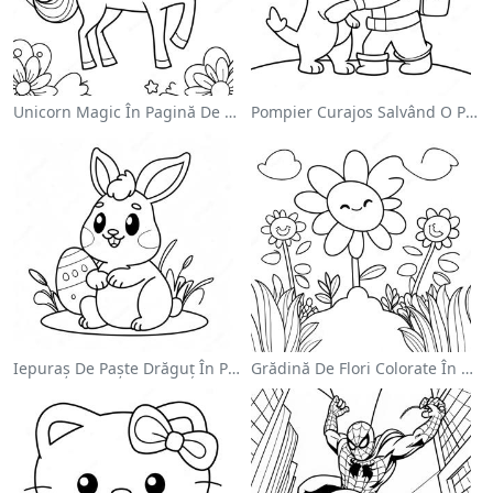
Unicorn Magic În Pagină De Colorat Cu Curcubeu
Pompier Curajos Salvând O Pisică - Pagina De Colorat
Iepuraș De Paște Drăguț În Pagină De Colorat
Grădină De Flori Colorate În Pagină De Colorat