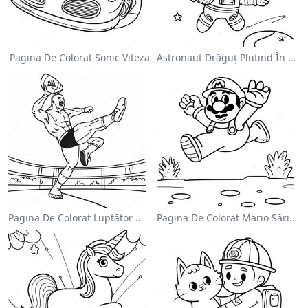
Pagina De Colorat Sonic Viteza
Astronaut Drăguț Plutind În Spațiu - Pagina De Colorat
Pagina De Colorat Luptător Wwe Sărind Pe Inamic
Pagina De Colorat Mario Sărind Peste Goombas