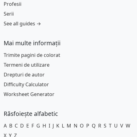
Profesii
Serii
See all guides →
Mai multe informații
Trimite pagini de colorat
Termeni de utilizare
Drepturi de autor
Difficulty Calculator
Worksheet Generator
Răsfoiește alfabetic
A
B
C
D
E
F
G
H
I
J
K
L
M
N
O
P
Q
R
S
T
U
V
W
X
Y
Z