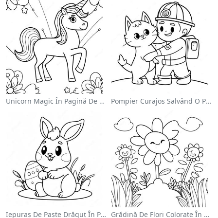
Unicorn Magic În Pagină De Colorat Cu Curcubeu
Pompier Curajos Salvând O Pisică - Pagina De Colorat
Iepuraș De Paște Drăguț În Pagină De Colorat
Grădină De Flori Colorate În Pagină De Colorat