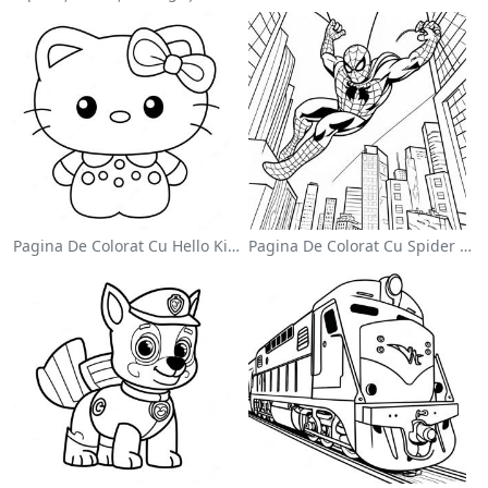
Pagina De Colorat Cu Hello Kitty Drăguță Cu Fundiță
Pagina De Colorat Cu Spider Man Swinging Prin Oraș