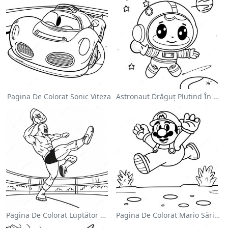
Pagina De Colorat Sonic Viteza
Astronaut Drăguț Plutind În Spațiu - Pagina De Colorat
Pagina De Colorat Luptător Wwe Sărind Pe Inamic
Pagina De Colorat Mario Sărind Peste Goombas