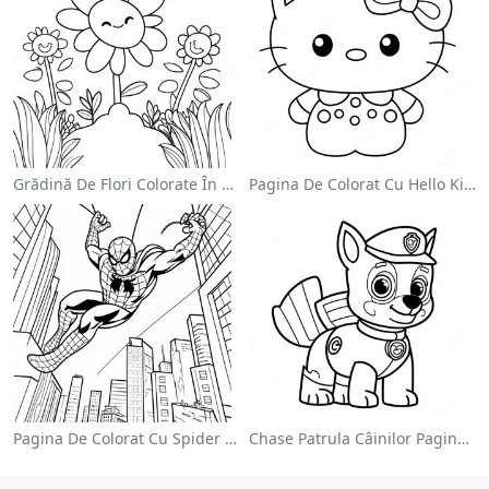
Grădină De Flori Colorate În Pagină De Colorat
Pagina De Colorat Cu Hello Kitty Drăguță Cu Fundiță
Pagina De Colorat Cu Spider Man Swinging Prin Oraș
Chase Patrula Câinilor Pagina De Colorat