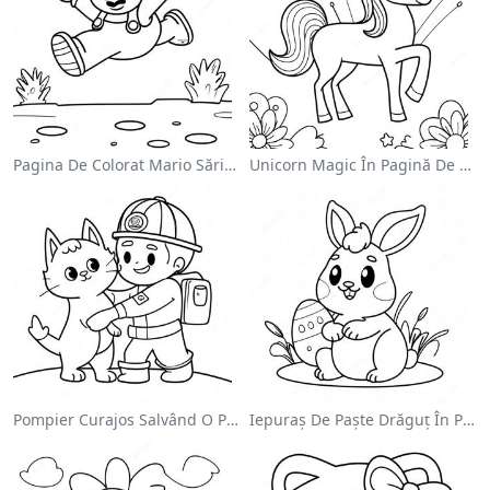
Pagina De Colorat Mario Sărind Peste Goombas
Unicorn Magic În Pagină De Colorat Cu Curcubeu
Pompier Curajos Salvând O Pisică - Pagina De Colorat
Iepuraș De Paște Drăguț În Pagină De Colorat