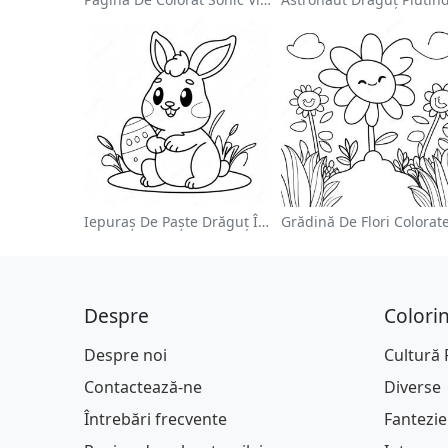
Iepuraș De Paște Drăguț În Pagină De Colorat
Despre
Colori
Despre noi
Cultură
Contactează-ne
Diverse
Întrebări frecvente
Fantezie