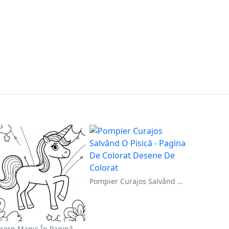
Pompier Curajos Salvând O Pisică - Pagina De Colorat
Unicorn Magic În Pagină De Colorat Cu Curcubeu