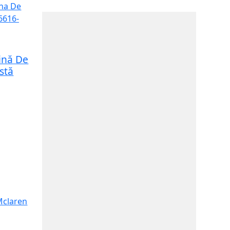
ină De
stă