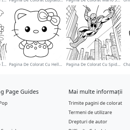
Grădină De Flori Colorate În Pagină De Colorat
Pagina De Colorat Cu Hello Kitty Drăguță Cu Fundiță
Pagina De Colorat Cu Spider Man Swinging Prin Oraș
ng Page Guides
Mai multe informații
 Pop
Trimite pagini de colorat
Termeni de utilizare
Drepturi de autor