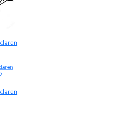
claren
claren