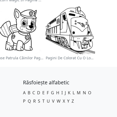
Chase Patrula Câinilor Pagina De Colorat
Pagini De Colorat Cu O Locomotivă Colorată
Răsfoiește alfabetic
A
B
C
D
E
F
G
H
I
J
K
L
M
N
O
P
Q
R
S
T
U
V
W
X
Y
Z