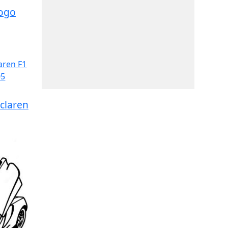
Logo
claren