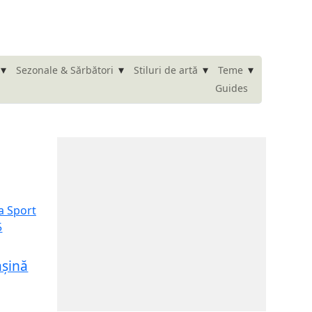
▾
▾
▾
▾
Sezonale & Sărbători
Stiluri de artă
Teme
Guides
așină