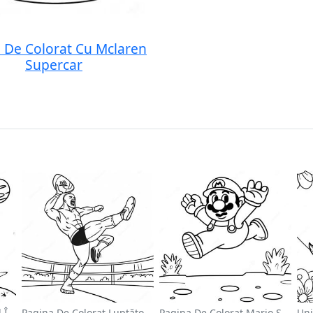
i De Colorat Cu Mclaren
Supercar
Astronaut Drăguț Plutind În Spațiu - Pagina De Colorat
Pagina De Colorat Luptător Wwe Sărind Pe Inamic
Pagina De Colorat Mario Sărind Peste Goombas