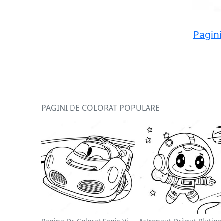
Pagin
PAGINI DE COLORAT POPULARE
Pagina De Colorat Sonic Viteza