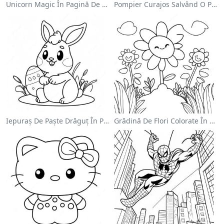
Unicorn Magic În Pagină De Colorat Cu Curcubeu
Pompier Curajos Salvând O Pisică - Pagina De Colorat
Iepuraș De Paște Drăguț În Pagină De Colorat
Grădină De Flori Colorate În Pagină De Colorat