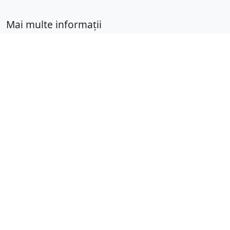
Mai multe informații
Trimite pagini de colorat
Termeni de utilizare
Drepturi de autor
Difficulty Calculator
Worksheet Generator
Răsfoiește alfabetic
A
B
C
D
E
F
G
H
I
J
K
L
M
N
O
P
Q
R
S
T
U
V
W
X
Y
Z
© 2024 Desenedecolorat.net. Toate drepturile