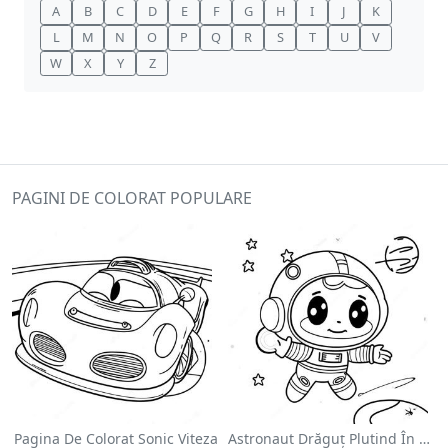
A
B
C
D
E
F
G
H
I
J
K
L
M
N
O
P
Q
R
S
T
U
V
W
X
Y
Z
PAGINI DE COLORAT POPULARE
Pagina De Colorat Sonic Viteza
Astronaut Drăguț Plutind În Spațiu - Pagina De Colorat