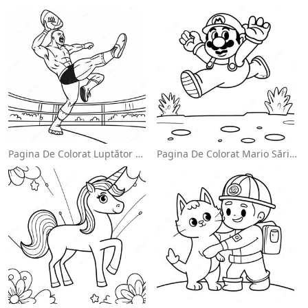
Pagina De Colorat Luptător Wwe Sărind Pe Inamic
Pagina De Colorat Mario Sărind Peste Goombas