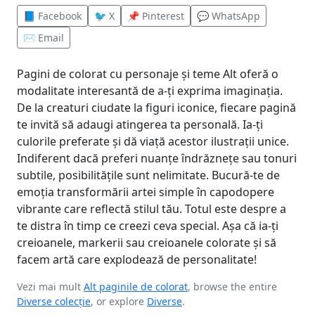
📘 Facebook
🐦 X
📌 Pinterest
💬 WhatsApp
✉️ Email
Pagini de colorat cu personaje și teme Alt oferă o
modalitate interesantă de a-ți exprima imaginația.
De la creaturi ciudate la figuri iconice, fiecare pagină
te invită să adaugi atingerea ta personală. Ia-ți
culorile preferate și dă viață acestor ilustrații unice.
Indiferent dacă preferi nuanțe îndrăznețe sau tonuri
subtile, posibilitățile sunt nelimitate. Bucură-te de
emoția transformării artei simple în capodopere
vibrante care reflectă stilul tău. Totul este despre a
te distra în timp ce creezi ceva special. Așa că ia-ți
creioanele, markerii sau creioanele colorate și să
facem artă care explodează de personalitate!
Vezi mai mult
Alt paginile de colorat
, browse the entire
Diverse colecție
, or explore
Diverse
.