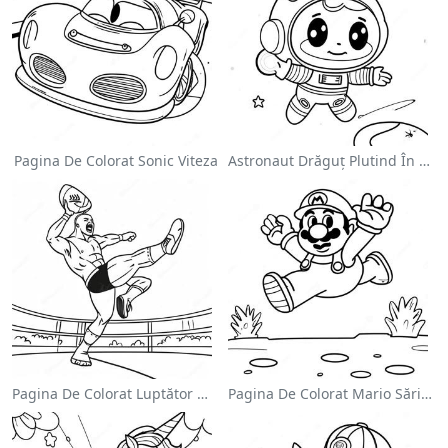
Pagina De Colorat Sonic Viteza
Astronaut Drăguț Plutind În Spațiu - Pagina De Colorat
Pagina De Colorat Luptător Wwe Sărind Pe Inamic
Pagina De Colorat Mario Sărind Peste Goombas