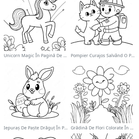
Unicorn Magic În Pagină De Colorat Cu Curcubeu
Pompier Curajos Salvând O Pisică - Pagina De Colorat
Iepuraș De Paște Drăguț În Pagină De Colorat
Grădină De Flori Colorate În Pagină De Colorat