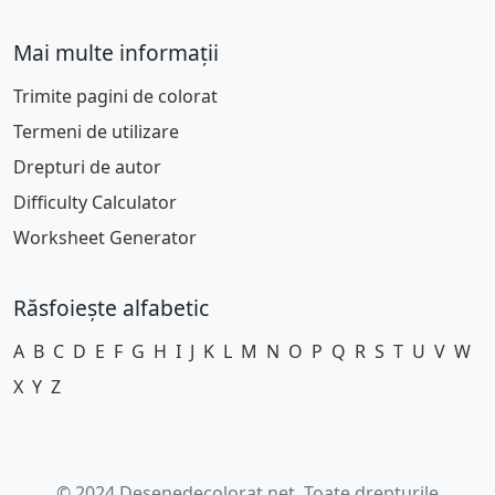
Mai multe informații
Trimite pagini de colorat
Termeni de utilizare
Drepturi de autor
Difficulty Calculator
Worksheet Generator
Răsfoiește alfabetic
A
B
C
D
E
F
G
H
I
J
K
L
M
N
O
P
Q
R
S
T
U
V
W
X
Y
Z
© 2024 Desenedecolorat.net. Toate drepturile