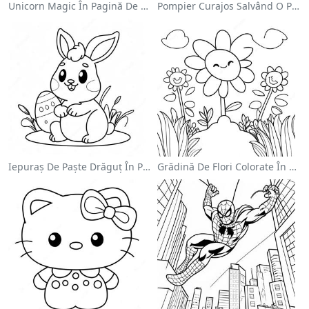
Unicorn Magic În Pagină De Colorat Cu Curcubeu
Pompier Curajos Salvând O Pisică - Pagina De Colorat
Iepuraș De Paște Drăguț În Pagină De Colorat
Grădină De Flori Colorate În Pagină De Colorat