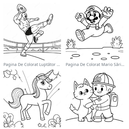
Pagina De Colorat Luptător Wwe Sărind Pe Inamic
Pagina De Colorat Mario Sărind Peste Goombas