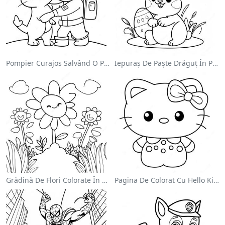
Pompier Curajos Salvând O Pisică - Pagina De Colorat
Iepuraș De Paște Drăguț În Pagină De Colorat
Grădină De Flori Colorate În Pagină De Colorat
Pagina De Colorat Cu Hello Kitty Drăguță Cu Fundiță