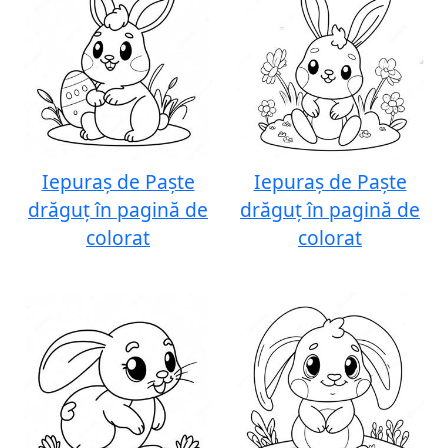
Iepuraș de Paște
Iepuraș de Paște
drăguț în pagină de
drăguț în pagină de
colorat
colorat