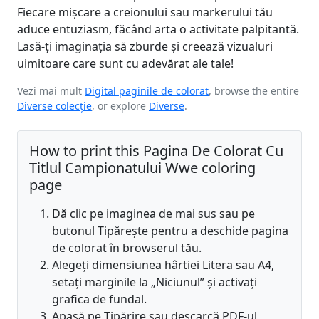
Fiecare mișcare a creionului sau markerului tău
aduce entuziasm, făcând arta o activitate palpitantă.
Lasă-ți imaginația să zburde și creează vizualuri
uimitoare care sunt cu adevărat ale tale!
Vezi mai mult
Digital paginile de colorat
, browse the entire
Diverse colecție
, or explore
Diverse
.
How to print this Pagina De Colorat Cu
Titlul Campionatului Wwe coloring
page
Dă clic pe imaginea de mai sus sau pe
butonul Tipărește pentru a deschide pagina
de colorat în browserul tău.
Alegeți dimensiunea hârtiei Litera sau A4,
setați marginile la „Niciunul” și activați
grafica de fundal.
Apasă pe Tipărire sau descarcă PDF-ul