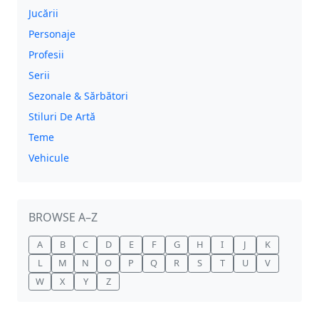
Jucării
Personaje
Profesii
Serii
Sezonale & Sărbători
Stiluri De Artă
Teme
Vehicule
BROWSE A–Z
A
B
C
D
E
F
G
H
I
J
K
L
M
N
O
P
Q
R
S
T
U
V
W
X
Y
Z