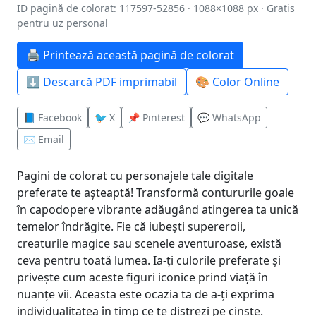
ID pagină de colorat: 117597-52856 · 1088×1088 px · Gratis
pentru uz personal
🖨️ Printează această pagină de colorat
⬇️ Descarcă PDF imprimabil
🎨 Color Online
📘 Facebook
🐦 X
📌 Pinterest
💬 WhatsApp
✉️ Email
Pagini de colorat cu personajele tale digitale
preferate te așteaptă! Transformă contururile goale
în capodopere vibrante adăugând atingerea ta unică
temelor îndrăgite. Fie că iubești supereroii,
creaturile magice sau scenele aventuroase, există
ceva pentru toată lumea. Ia-ți culorile preferate și
privește cum aceste figuri iconice prind viață în
nuanțe vii. Aceasta este ocazia ta de a-ți exprima
individualitatea în timp ce te distrezi pe cinste.