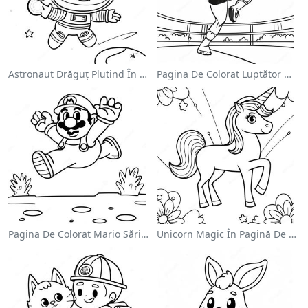
Astronaut Drăguț Plutind În Spațiu - Pagina De Colorat
Pagina De Colorat Luptător Wwe Sărind Pe Inamic
Pagina De Colorat Mario Sărind Peste Goombas
Unicorn Magic În Pagină De Colorat Cu Curcubeu