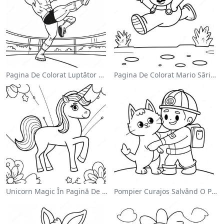
Pagina De Colorat Luptător Wwe Sărind Pe Inamic
Pagina De Colorat Mario Sărind Peste Goombas
Unicorn Magic În Pagină De Colorat Cu Curcubeu
Pompier Curajos Salvând O Pisică - Pagina De Colorat