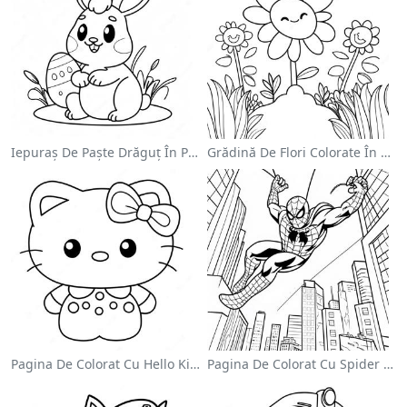
Iepuraș De Paște Drăguț În Pagină De Colorat
Grădină De Flori Colorate În Pagină De Colorat
Pagina De Colorat Cu Hello Kitty Drăguță Cu Fundiță
Pagina De Colorat Cu Spider Man Swinging Prin Oraș