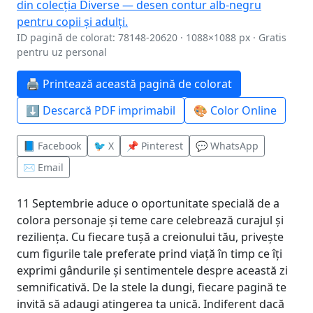
ID pagină de colorat: 78148-20620 · 1088×1088 px · Gratis
pentru uz personal
🖨️ Printează această pagină de colorat
⬇️ Descarcă PDF imprimabil
🎨 Color Online
📘 Facebook
🐦 X
📌 Pinterest
💬 WhatsApp
✉️ Email
11 Septembrie aduce o oportunitate specială de a
colora personaje și teme care celebrează curajul și
reziliența. Cu fiecare tușă a creionului tău, privește
cum figurile tale preferate prind viață în timp ce îți
exprimi gândurile și sentimentele despre această zi
semnificativă. De la stele la dungi, fiecare pagină te
invită să adaugi atingerea ta unică. Indiferent dacă