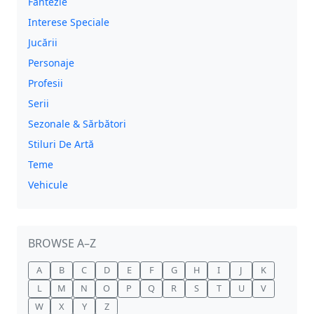
Fantezie
Interese Speciale
Jucării
Personaje
Profesii
Serii
Sezonale & Sărbători
Stiluri De Artă
Teme
Vehicule
BROWSE A–Z
A
B
C
D
E
F
G
H
I
J
K
L
M
N
O
P
Q
R
S
T
U
V
W
X
Y
Z