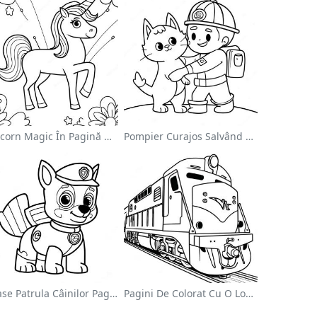
Unicorn Magic În Pagină De Colorat Cu Curcubeu
Pompier Curajos Salvând O Pisică - Pagina De Colorat
Chase Patrula Câinilor Pagina De Colorat
Pagini De Colorat Cu O Locomotivă Colorată