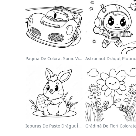
Pagina De Colorat Sonic Viteza
Iepuraș De Paște Drăguț În Pagină De Colorat