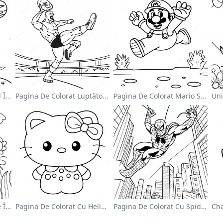
Astronaut Drăguț Plutind În Spațiu - Pagina De Colorat
Pagina De Colorat Luptător Wwe Sărind Pe Inamic
Pagina De Colorat Mario Sărind Peste Goombas
Grădină De Flori Colorate În Pagină De Colorat
Pagina De Colorat Cu Hello Kitty Drăguță Cu Fundiță
Pagina De Colorat Cu Spider Man Swinging Prin Oraș