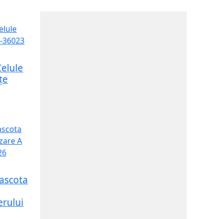
elule
țe
ascota
erului