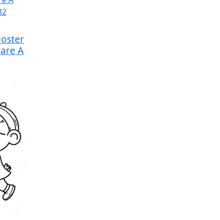
Poster
zare A