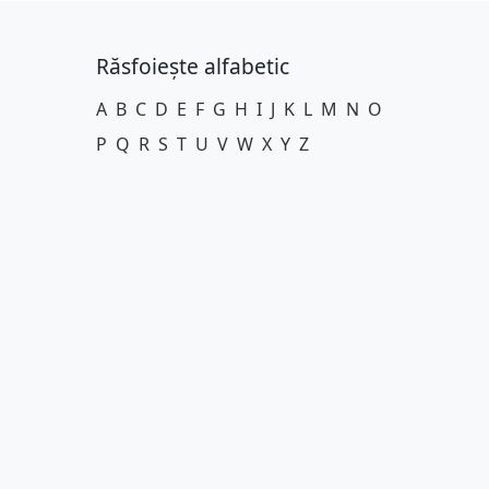
Răsfoiește alfabetic
A
B
C
D
E
F
G
H
I
J
K
L
M
N
O
P
Q
R
S
T
U
V
W
X
Y
Z