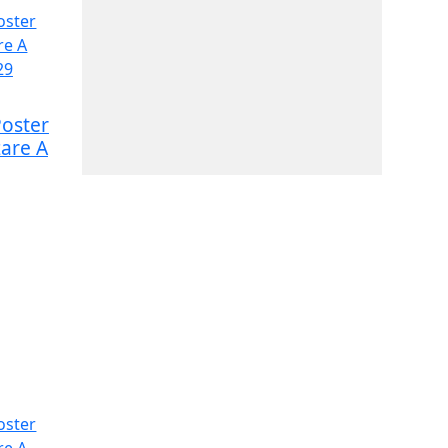
Poster
zare A