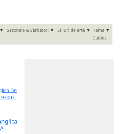
▾
▾
▾
▾
Sezonale & Sărbători
Stiluri de artă
Teme
Guides
anglica
 A