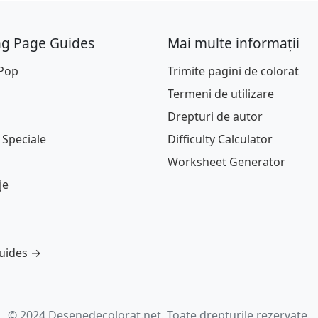
ng Page Guides
Mai multe informații
 Pop
Trimite pagini de colorat
Termeni de utilizare
Drepturi de autor
 Speciale
Difficulty Calculator
Worksheet Generator
je
guides →
© 2024 Desenedecolorat.net. Toate drepturile rezervate.