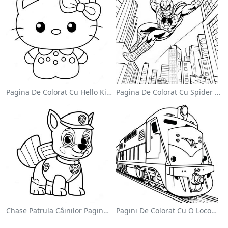
Pagina De Colorat Cu Hello Kitty Drăguță Cu Fundiță
Pagina De Colorat Cu Spider Man Swinging Prin Oraș
Chase Patrula Câinilor Pagina De Colorat
Pagini De Colorat Cu O Locomotivă Colorată