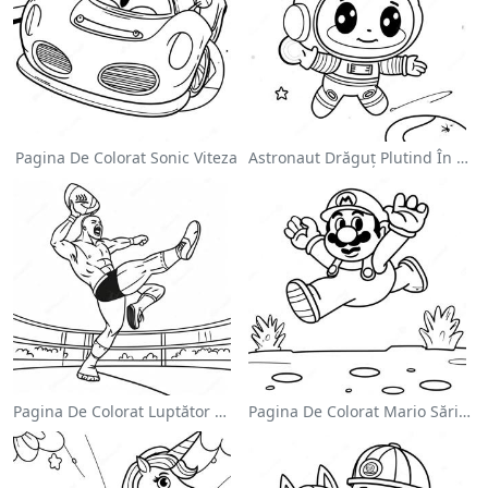
Pagina De Colorat Sonic Viteza
Astronaut Drăguț Plutind În Spațiu - Pagina De Colorat
Pagina De Colorat Luptător Wwe Sărind Pe Inamic
Pagina De Colorat Mario Sărind Peste Goombas