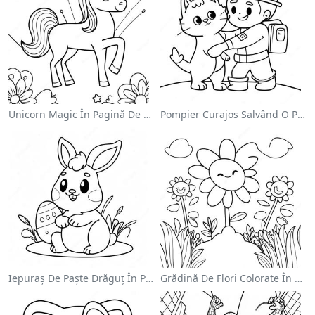
Unicorn Magic În Pagină De Colorat Cu Curcubeu
Pompier Curajos Salvând O Pisică - Pagina De Colorat
Iepuraș De Paște Drăguț În Pagină De Colorat
Grădină De Flori Colorate În Pagină De Colorat