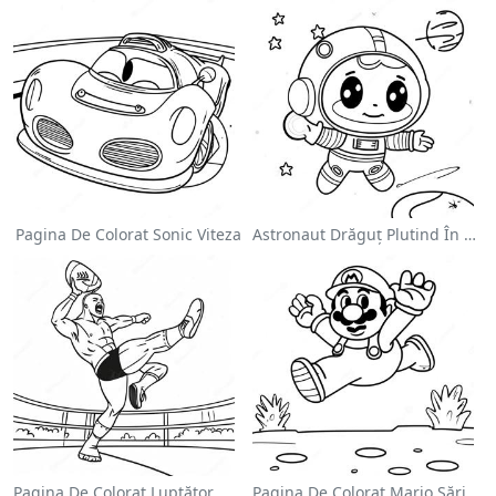
Pagina De Colorat Sonic Viteza
Astronaut Drăguț Plutind În Spațiu - Pagina De Colorat
Pagina De Colorat Luptător Wwe Sărind Pe Inamic
Pagina De Colorat Mario Sărind Peste Goombas