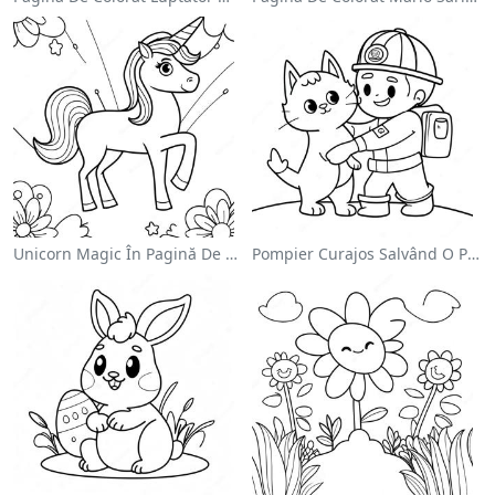
Unicorn Magic În Pagină De Colorat Cu Curcubeu
Pompier Curajos Salvând O Pisică - Pagina De Colorat