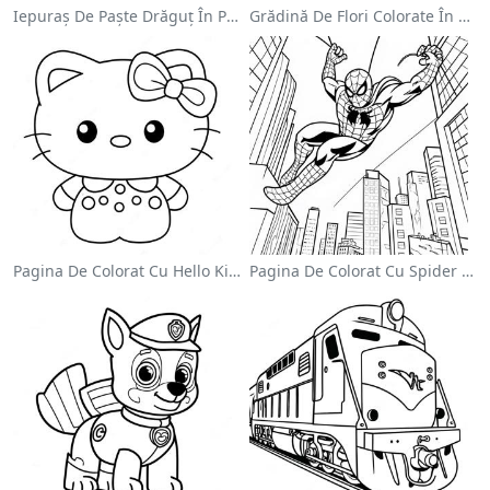
Iepuraș De Paște Drăguț În Pagină De Colorat
Grădină De Flori Colorate În Pagină De Colorat
Pagina De Colorat Cu Hello Kitty Drăguță Cu Fundiță
Pagina De Colorat Cu Spider Man Swinging Prin Oraș