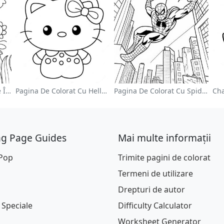
Grădină De Flori Colorate În Pagină De Colorat
Pagina De Colorat Cu Hello Kitty Drăguță Cu Fundiță
Pagina De Colorat Cu Spider Man Swinging Prin Oraș
ng Page Guides
Mai multe informații
 Pop
Trimite pagini de colorat
Termeni de utilizare
Drepturi de autor
 Speciale
Difficulty Calculator
Worksheet Generator