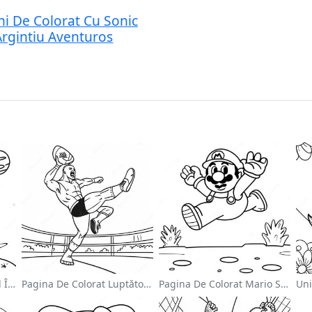
ni De Colorat Cu Sonic
Argintiu Aventuros
Astronaut Drăguț Plutind În Spațiu - Pagina De Colorat
Pagina De Colorat Luptător Wwe Sărind Pe Inamic
Pagina De Colorat Mario Sărind Peste Goombas