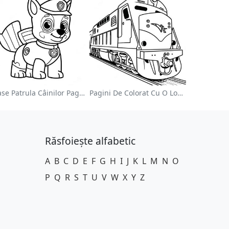
Chase Patrula Câinilor Pagina De Colorat
Pagini De Colorat Cu O Locomotivă Colorată
Răsfoiește alfabetic
A
B
C
D
E
F
G
H
I
J
K
L
M
N
O
P
Q
R
S
T
U
V
W
X
Y
Z