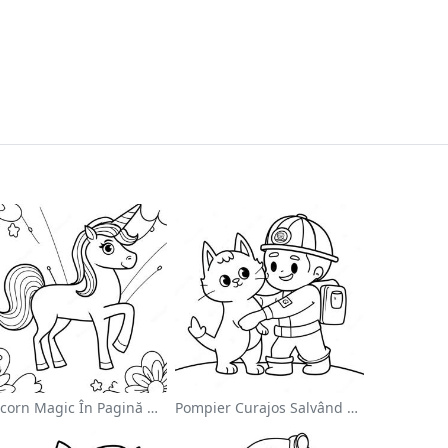
Unicorn Magic În Pagină De Colorat Cu Curcubeu
Pompier Curajos Salvând O Pisică - Pagina De Colorat