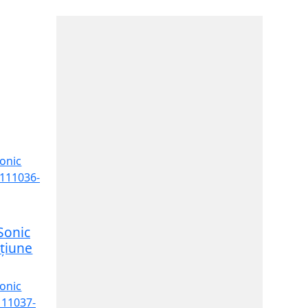
Sonic
cțiune