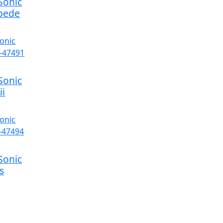
Sonic
epede
Sonic
ii
Sonic
s