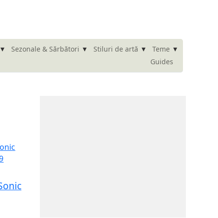
▾
▾
▾
▾
Sezonale & Sărbători
Stiluri de artă
Teme
Guides
Sonic