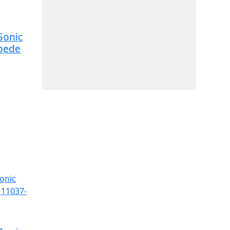
Sonic
epede