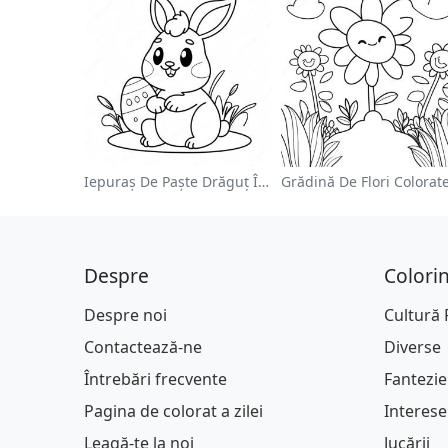
Iepuraș De Paște Drăguț În Pagină De Colorat
Despre
Colori
Despre noi
Cultură
Contactează-ne
Diverse
Întrebări frecvente
Fantezie
Pagina de colorat a zilei
Interese
Leagă-te la noi
Jucării