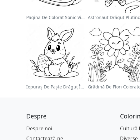
Pagina De Colorat Sonic Viteza
Iepuraș De Paște Drăguț În Pagină De Colorat
Despre
Colori
Despre noi
Cultură
Contactează-ne
Diverse