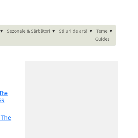
▾
▾
▾
▾
Sezonale & Sărbători
Stiluri de artă
Teme
Guides
 The