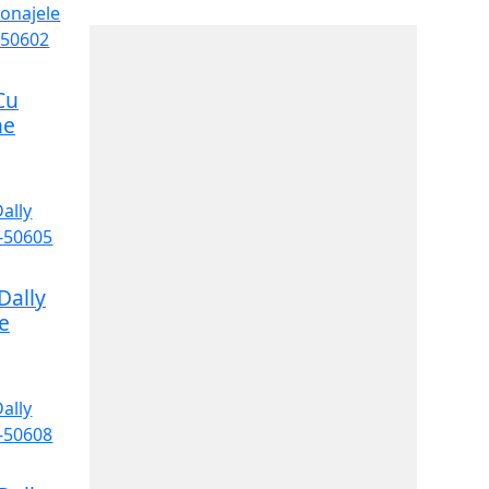
Cu
he
Dally
e