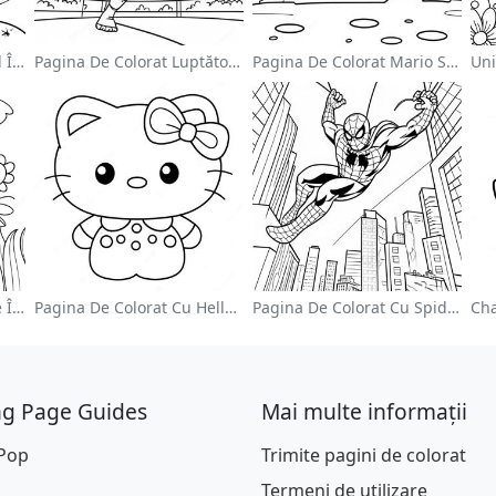
Astronaut Drăguț Plutind În Spațiu - Pagina De Colorat
Pagina De Colorat Luptător Wwe Sărind Pe Inamic
Pagina De Colorat Mario Sărind Peste Goombas
Grădină De Flori Colorate În Pagină De Colorat
Pagina De Colorat Cu Hello Kitty Drăguță Cu Fundiță
Pagina De Colorat Cu Spider Man Swinging Prin Oraș
ng Page Guides
Mai multe informații
 Pop
Trimite pagini de colorat
Termeni de utilizare