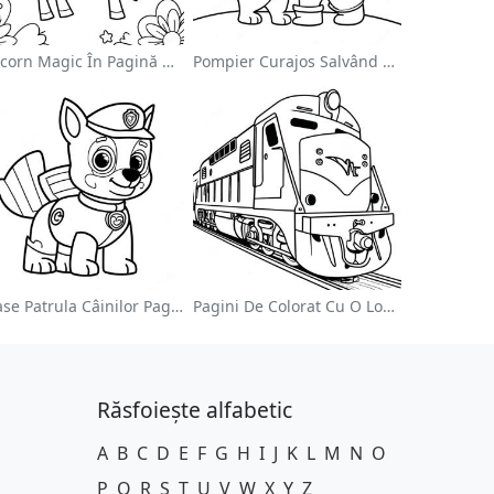
Unicorn Magic În Pagină De Colorat Cu Curcubeu
Pompier Curajos Salvând O Pisică - Pagina De Colorat
Chase Patrula Câinilor Pagina De Colorat
Pagini De Colorat Cu O Locomotivă Colorată
Răsfoiește alfabetic
A
B
C
D
E
F
G
H
I
J
K
L
M
N
O
P
Q
R
S
T
U
V
W
X
Y
Z