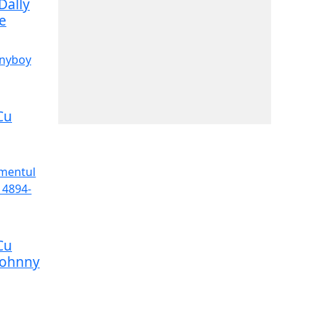
Dally
e
Cu
Cu
Johnny