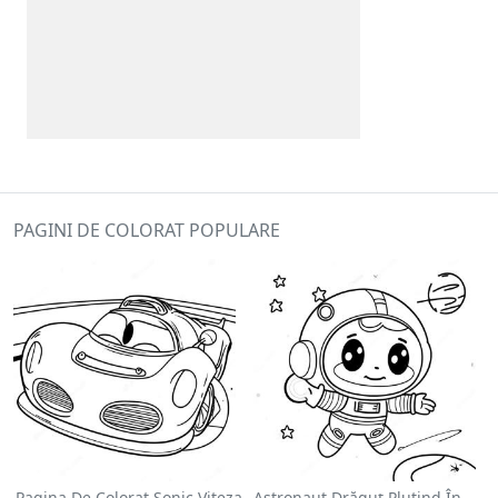
PAGINI DE COLORAT POPULARE
Pagina De Colorat Sonic Viteza
Astronaut Drăguț Plutind În Spațiu - Pagina De Colorat