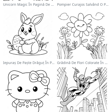
Unicorn Magic În Pagină De Colorat Cu Curcubeu
Pompier Curajos Salvând O Pisică - Pagina De Colorat
Iepuraș De Paște Drăguț În Pagină De Colorat
Grădină De Flori Colorate În Pagină De Colorat