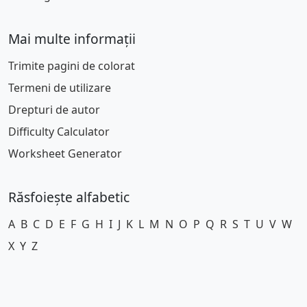
Mai multe informații
Trimite pagini de colorat
Termeni de utilizare
Drepturi de autor
Difficulty Calculator
Worksheet Generator
Răsfoiește alfabetic
A
B
C
D
E
F
G
H
I
J
K
L
M
N
O
P
Q
R
S
T
U
V
W
X
Y
Z