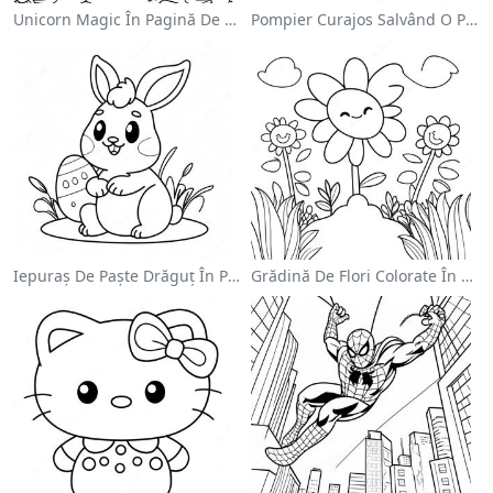
Unicorn Magic În Pagină De Colorat Cu Curcubeu
Pompier Curajos Salvând O Pisică - Pagina De Colorat
Iepuraș De Paște Drăguț În Pagină De Colorat
Grădină De Flori Colorate În Pagină De Colorat