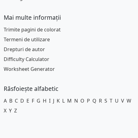
Mai multe informații
Trimite pagini de colorat
Termeni de utilizare
Drepturi de autor
Difficulty Calculator
Worksheet Generator
Răsfoiește alfabetic
A
B
C
D
E
F
G
H
I
J
K
L
M
N
O
P
Q
R
S
T
U
V
W
X
Y
Z