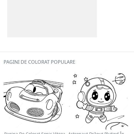
PAGINI DE COLORAT POPULARE
Pagina De Colorat Sonic Viteza
Astronaut Drăguț Plutind În Spațiu - Pagina De Colorat