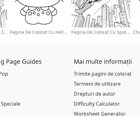
Grădină De Flori Colorate În Pagină De Colorat
Pagina De Colorat Cu Hello Kitty Drăguță Cu Fundiță
Pagina De Colorat Cu Spider Man Swinging Prin Oraș
ng Page Guides
Mai multe informații
 Pop
Trimite pagini de colorat
Termeni de utilizare
Drepturi de autor
 Speciale
Difficulty Calculator
Worksheet Generator
je