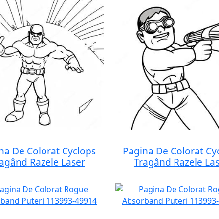
na De Colorat Cyclops
Pagina De Colorat Cy
agând Razele Laser
Tragând Razele La