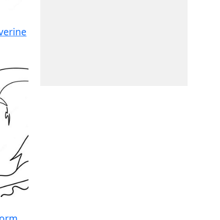
verine
torm