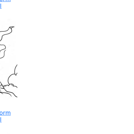
l
torm
l