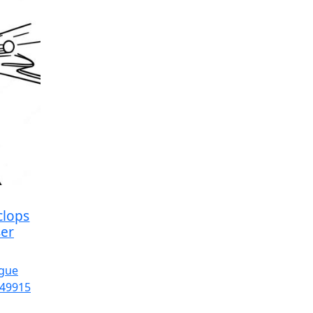
clops
ser