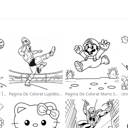
Astronaut Drăguț Plutind În Spațiu - Pagina De Colorat
Pagina De Colorat Luptător Wwe Sărind Pe Inamic
Pagina De Colorat Mario Sărind Peste Goombas