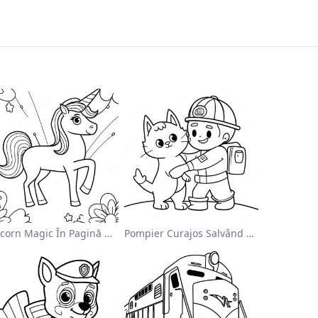
Unicorn Magic În Pagină De Colorat Cu Curcubeu
Pompier Curajos Salvând O Pisică - Pagina De Colorat