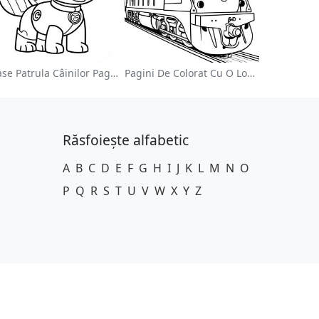
Chase Patrula Câinilor Pagina De Colorat
Pagini De Colorat Cu O Locomotivă Colorată
Răsfoiește alfabetic
A
B
C
D
E
F
G
H
I
J
K
L
M
N
O
P
Q
R
S
T
U
V
W
X
Y
Z