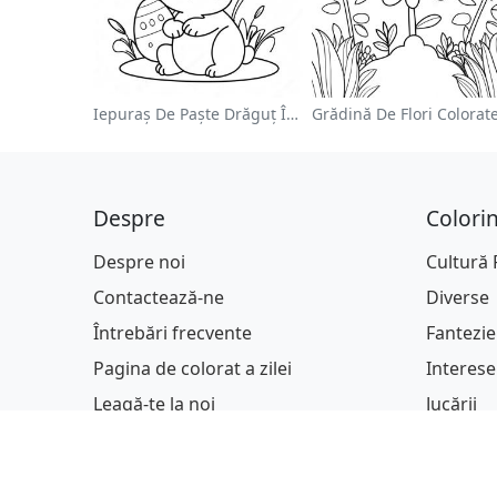
Iepuraș De Paște Drăguț În Pagină De Colorat
Despre
Colori
Despre noi
Cultură
Contactează-ne
Diverse
Întrebări frecvente
Fantezie
Pagina de colorat a zilei
Interese
Leagă-te la noi
Jucării
Persona
Profesii